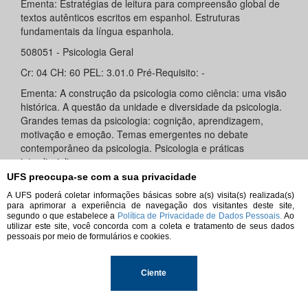
Ementa: Estratégias de leitura para compreensão global de
textos autênticos escritos em espanhol. Estruturas
fundamentais da língua espanhola.
508051 - Psicologia Geral
Cr: 04 CH: 60 PEL: 3.01.0 Pré-Requisito: -
Ementa: A construção da psicologia como ciência: uma visão
histórica. A questão da unidade e diversidade da psicologia.
Grandes temas da psicologia: cognição, aprendizagem,
motivação e emoção. Temas emergentes no debate
contemporâneo da psicologia. Psicologia e práticas
interdisciplinares.
UFS preocupa-se com a sua privacidade
508061 - Sociologia I
A UFS poderá coletar informações básicas sobre a(s) visita(s) realizada(s)
Cr: 04 CH: 60 PEL: 4.00.0 Pré-Requisito: -
para aprimorar a experiência de navegação dos visitantes deste site,
segundo o que estabelece a
Política de Privacidade de Dados Pessoais.
Ao
Ementa: Abordagem da Sociologia em suas bases históricas,
utilizar este site, você concorda com a coleta e tratamento de seus dados
objeto de estudo e conceitos fundamentais a partir das
pessoais por meio de formulários e cookies.
concepções de Durkheim, Weber e Marx.
508145 - Língua Brasileira de Sinais
Ciente
Cr: 04 CH: 60 PEL: 3.01.0 Pré-Requisito: -