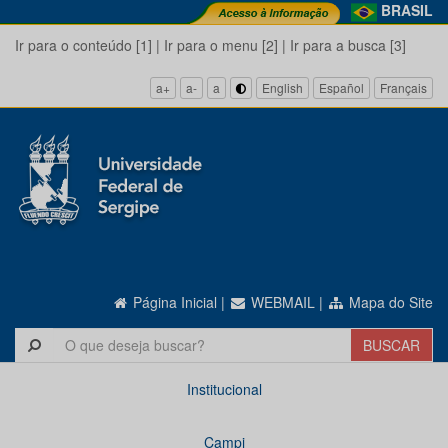
BRASIL
Ir para o conteúdo [1]
|
Ir para o menu [2]
|
Ir para a busca [3]
a+
a-
a
English
Español
Français
Página Inicial
|
WEBMAIL
|
Mapa do Site
Institucional
Campi