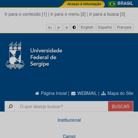
BRASIL
Ir para o conteúdo [1]
|
Ir para o menu [2]
|
Ir para a busca [3]
a+
a-
a
English
Español
Français
Página Inicial
|
WEBMAIL
|
Mapa do Site
Institucional
Campi