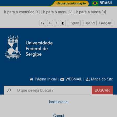
BRASIL
Ir para o conteúdo [1]
|
Ir para o menu [2]
|
Ir para a busca [3]
a+
a-
a
English
Español
Français
Página Inicial
|
WEBMAIL
|
Mapa do Site
Institucional
Campi