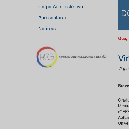
Corpo Administrativo
D
Apresentação
Notícias
Qua, 
Vi
Virgí
Breve
Gradu
Mestr
(CEPP
Aplic
Unive