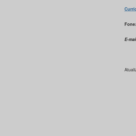
Currí
Fone
E-mai
Atual