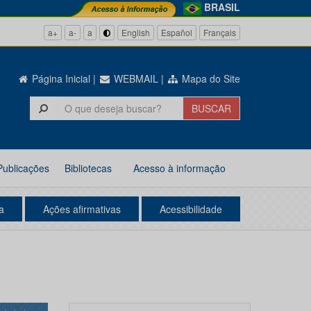
BRASIL
a+
a-
a
English
Español
Français
Página Inicial
|
WEBMAIL
|
Mapa do Site
Publicações
Bibliotecas
Acesso à informação
a
Ações afirmativas
Acessibilidade