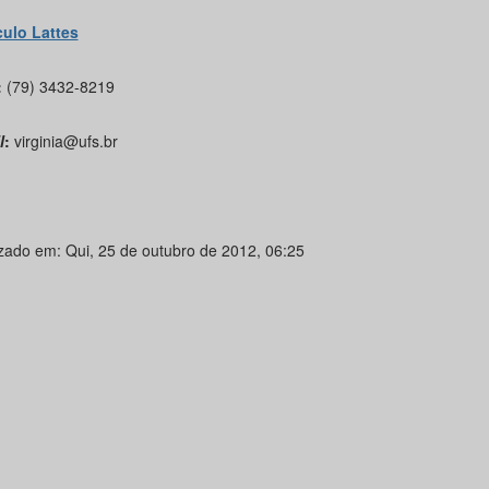
culo Lattes
:
(79) 3432-8219
l
:
virginia@ufs.br
izado em: Qui, 25 de outubro de 2012, 06:25