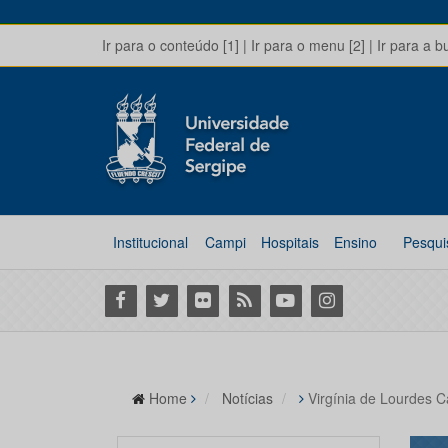
Ir para o conteúdo [1]
|
Ir para o menu [2]
|
Ir para a b
Institucional
Campi
Hospitais
Ensino
Pesqui
Facebook
Twitter
Flickr
RSS
Youtube
Instagram
Home
Notícias
Virgínia de Lourdes C