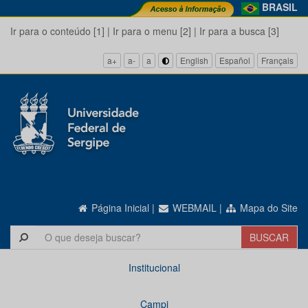
BRASIL
Ir para o conteúdo [1]
|
Ir para o menu [2]
|
Ir para a busca [3]
a+
a-
a
English
Español
Français
Página Inicial
|
WEBMAIL
|
Mapa do Site
Institucional
Campi