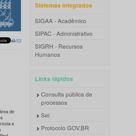
Sistemas integrados
SIGAA - Acadêmico
SIPAC - Administrativo
SIGRH - Recursos
Humanos
Links rápidos
Consulta pública de
processos
área de
Sei
os
rícola e
Protocolo GOV.BR
o
Prof.