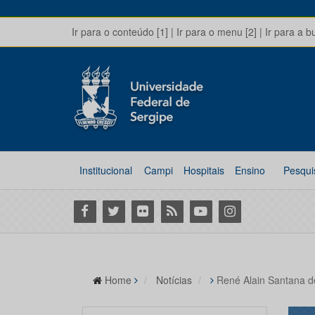
Ir para o conteúdo [1]
|
Ir para o menu [2]
|
Ir para a b
Institucional
Campi
Hospitais
Ensino
Pesqui
Facebook
Twitter
Flickr
RSS
Youtube
Instagram
Home
Notícias
René Alain Santana d