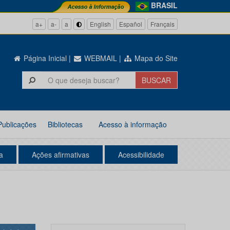
BRASIL
a+
a-
a
English
Español
Français
Página Inicial
|
WEBMAIL
|
Mapa do Site
Publicações
Bibliotecas
Acesso à informação
a
Ações afirmativas
Acessibilidade