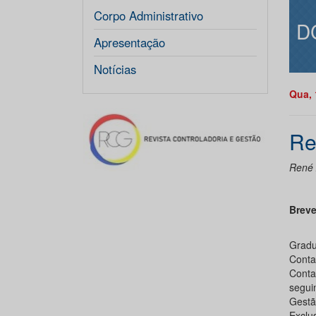
Corpo Administrativo
D
Apresentação
Notícias
Qua, 
Re
René 
Breve
Gradu
Conta
Conta
segui
Gestã
Exclu