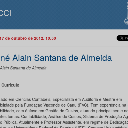
CCI
17 de outubro de 2012, 10:50
né Alain Santana de Almeida
Alain Santana de Almeida
 Currículo
ado em Ciências Contábeis, Especialista em Auditoria e Mestre em
bilidade pela Fundação Visconde de Cairu (FVC). Tem experiência na 
bilidade, com ênfase em Gestão de Custos, atuando principalmente n
ntes temas: Contabilidade, Análise de Custos, Sistema de Produção Ag
o Pública. Atualmente é Professor Assistente, em regime de Dedicaçã
siva, da Universidade Federal de Sergipe (UFS), Campus Universitário 