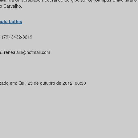
to Carvalho.
culo Lattes
:
(79) 3432-8219
l
:
renealain@hotmail.com
izado em: Qui, 25 de outubro de 2012, 06:30