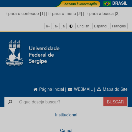
BRASIL
Ir para o conteúdo [1]
|
Ir para o menu [2]
|
Ir para a busca [3]
a+
a-
a
English
Español
Français
Página Inicial
|
WEBMAIL
|
Mapa do Site
Institucional
Campi