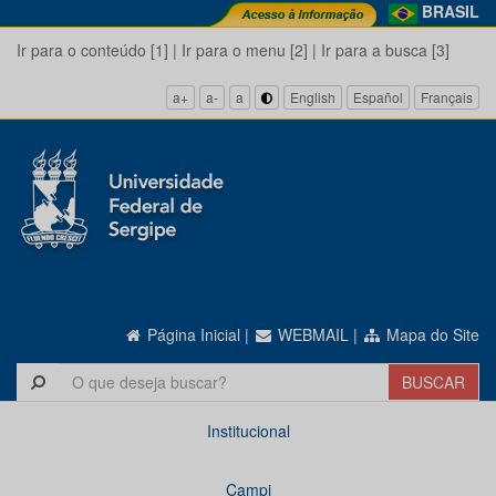
BRASIL
Ir para o conteúdo [1]
|
Ir para o menu [2]
|
Ir para a busca [3]
a+
a-
a
English
Español
Français
Página Inicial
|
WEBMAIL
|
Mapa do Site
Institucional
Campi